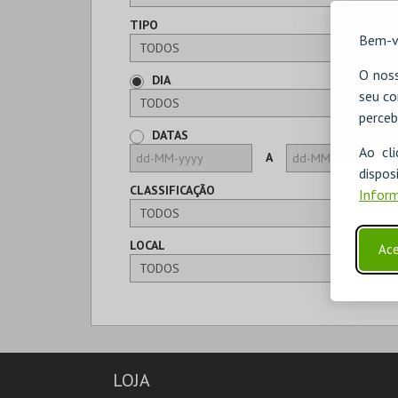
TIPO
Bem-v
O noss
DIA
seu co
perceb
DATAS
Ao cl
A
disp
CLASSIFICAÇÃO
Inform
LOCAL
Ace
LOJA